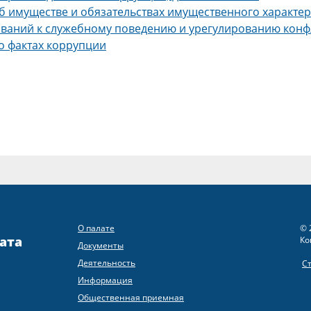
об имуществе и обязательствах имущественного характе
ваний к служебному поведению и урегулированию конф
о фактах коррупции
О палате
© 
ата
Ко
Документы
Деятельность
С
Информация
Общественная приемная