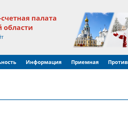
-счетная палата
й области
йт
ьность
Информация
Приемная
Против