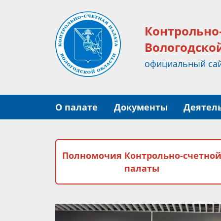
Контрольно
Вологодско
официальный са
О палате
Документы
Деятел
Полномочия Контрольно-счетно
палаты