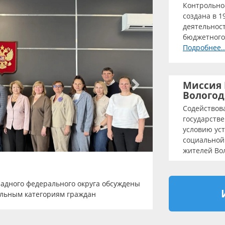
Контрольно
создана в 1
деятельнос
бюджетного 
Подробнее..
Миссия 
Вологод
Содействов
государств
условию ус
социальной
жителей Вол
В Минске подпис
адного федерального округа обсуждены
палатой Вологод
ельным категориям граждан
области