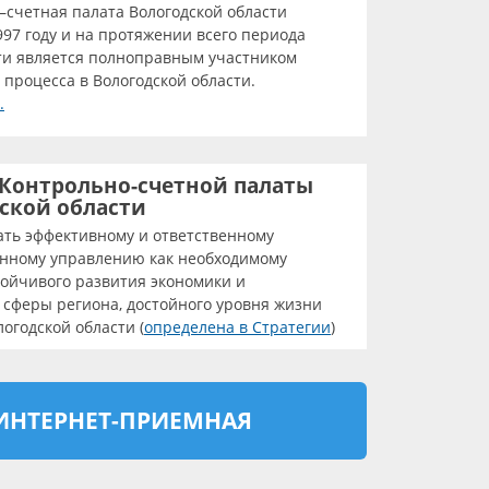
–счетная палата Вологодской области
997 году и на протяжении всего периода
ти является полноправным участником
процесса в Вологодской области.
.
Контрольно-счетной палаты
ской области
ать эффективному и ответственному
енному управлению как необходимому
тойчивого развития экономики и
 сферы региона, достойного уровня жизни
огодской области (
определена в Стратегии
)
ано соглашение о сотрудничестве между Контрольно-счетной
ской области и Комитетом государственного контроля Витебско
ИНТЕРНЕТ-ПРИЕМНАЯ