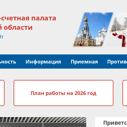
-счетная палата
й области
йт
ьность
Информация
Приемная
Против
й
План работы на 2026 год
Приветс