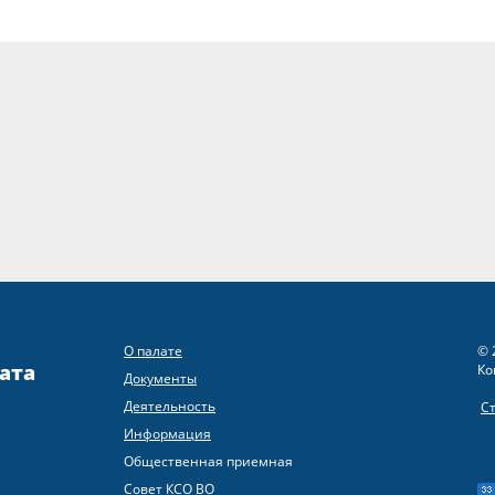
О палате
© 
ата
Ко
Документы
Деятельность
С
Информация
Общественная приемная
Совет КСО ВО