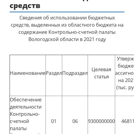
средств
Сведения об использовании бюджетных
средств, выделенных из областного бюджета на
содержание Контрольно-счетной палаты
Вологодской области в 2021 году
Утвер
бюдже
Целевая
Наименование
Раздел
Подраздел
ассигн
статья
на 202
(тыс. р
Обеспечение
деятельности
Контрольно-
счетной
01
06
9300000000
46811
палаты