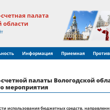
-счетная палата
й области
йт
ьность
Информация
Приемная
Против
счетной палаты Вологодской обла
го мероприятия
сти использования бюджетных средств, направленны