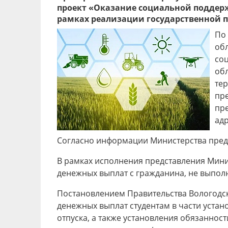
проект «Оказание социальной поддер
рамках реализации государственной 
По
обл
со
об
тер
пр
пр
адр
Согласно информации Министерства пред
В рамках исполнения представления Мини
денежных выплат с гражданина, не выпол
Постановлением Правительства Вологодск
денежных выплат студентам в части уста
отпуска, а также установления обязанно