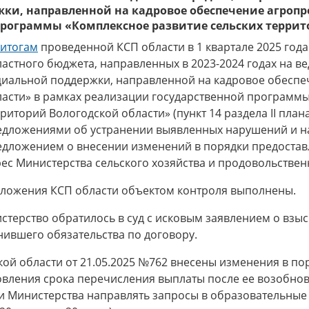
жки, направленной на кадровое обеспечение агроп
программы «Комплексное развитие сельских террит
итогам
проведенной КСП области в 1 квартале 2025 год
астного бюджета, направленных в 2023-2024 годах на в
циальной поддержки, направленной на кадровое обесп
ласти» в рамках реализации государственной программы
риторий Вологодской области» (пункт 14 раздела II плана
едложениями об устранении выявленных нарушений и 
едложением о внесении изменений в порядки предостав
ес Министерства сельского хозяйства и продовольствен
ложения КСП области объектом контроля выполнены.
стерство обратилось в суд с исковым заявлением о вз
нившего обязательства по договору.
ой области от 21.05.2025 №762 внесены изменения в п
новления срока перечисления выплаты после ее возобн
сти Министерства направлять запросы в образовательны