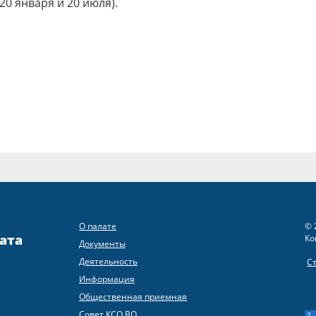
 20 января и 20 июля).
О палате
© 
ата
Ко
Документы
Деятельность
С
Информация
Общественная приемная
Совет КСО ВО