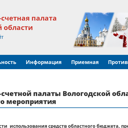
-счетная палата
й области
йт
ьность
Информация
Приемная
Против
счетной палаты Вологодской обла
го мероприятия
сти использования средств областного бюджета, п