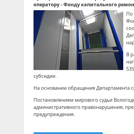
оператору - Фонду капитального ремо
По
Фо
соо
Де
на
В 
нап
535
субсидии.
На основании обращения Департамента ср
Постановлением мирового судьи Вологодс
административного правонарушения, преду
предупреждения.