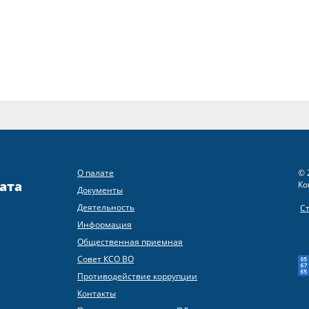
О палате
© 
ата
Ко
Документы
Деятельность
С
Информация
Общественная приемная
Совет КСО ВО
Противодействие коррупции
Контакты