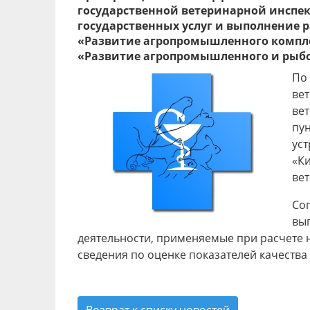
государственной ветеринарной инспе
государственных услуг и выполнение
«Развитие агропромышленного комплекс
«Развитие агропромышленного и рыбохо
По
ве
вет
пун
ус
«Ки
ве
Со
вы
деятельности, применяемые при расчете н
сведения по оценке показателей качеств
Возврат к списку новостей