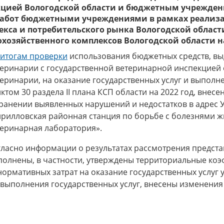
кцией Вологодской области и бюджетным учрежден
 работ бюджетными учреждениями в рамках реализ
а и потребительского рынка Вологодской области на
зяйственного комплексов Вологодской области на 20
итогам проверки
использования бюджетных средств, выд
теринарии с государственной ветеринарной инспекцией
еринарии, на оказание государственных услуг и выполне
ктом 30 раздела II плана КСП области на 2022 год, вне
транении выявленных нарушений и недостатков в адрес 
рилловская районная станция по борьбе с болезнями ж
теринарная лаборатория».
гласно информации о результатах рассмотрения предст
полнены, в частности, утверждены территориальные ко
ормативных затрат на оказание государственных услуг 
а выполнения государственных услуг, внесены изменени