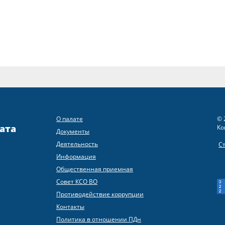
О палате
© 
ата
Ко
Документы
Деятельность
С
Информация
Общественная приемная
Совет КСО ВО
Противодействие коррупции
Контакты
Политика в отношении ПДн