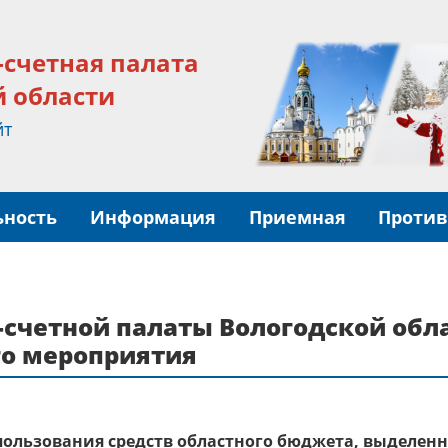
-счетная палата
й области
йт
ьность
Информация
Приемная
Против
счетной палаты Вологодской обла
го мероприятия
пользования средств областного бюджета, выделен