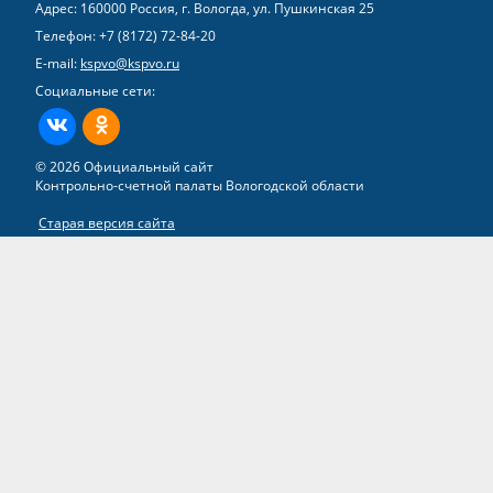
Адрес: 160000 Россия, г. Вологда, ул. Пушкинская 25
Телефон:
+7 (8172) 72-84-20
E-mail:
kspvo@kspvo.ru
Социальные сети:
ВКонтакте
Одноклассники
© 2026 Официальный сайт
Контрольно-счетной палаты Вологодской области
Старая версия сайта
Все права на материалы, находящиеся на сайте, охраняются в
соответствии с законодательством РФ
Разработка сайта –
группа компаний «ТВИМ»