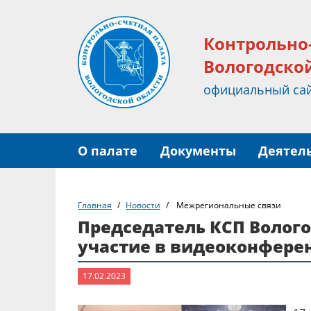
Контрольно
Вологодско
официальный са
О палате
Документы
Деятел
Главная
Новости
Межрегиональные связи
Председатель КСП Волого
участие в видеоконферен
17.02.2023