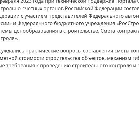
февраля 2023 года при технической поддержке Портала
нтрольно-счетных органов Российской Федерации состо
дерации с участием представителей Федерального авто
ссии» и Федерального бюджетного учреждения «РосСтро
темы ценообразования в строительстве. Смета контракта
троля».
уждались практические вопросы составления сметы конт
метной стоимости строительства объектов, механизм ги
ые требования к проведению строительного контроля и