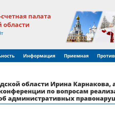
-счетная палата
й области
йт
ьность
Информация
Приемная
Против
дской области Ирина Карнакова,
оконференции по вопросам реали
 об административных правонару