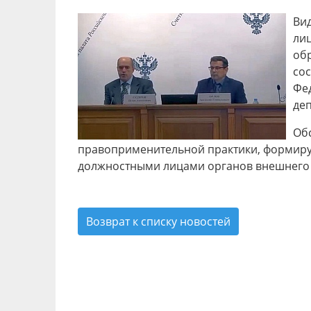
Ви
ли
об
сос
Фе
де
Об
правоприменительной практики, формиру
должностными лицами органов внешнего 
Возврат к списку новостей