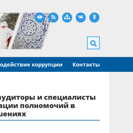
Версия для слабовидящих
RSS
Карта сайта
ВКонтакте
Одноклассники
одействие коррупции
Контакты
 аудиторы и специалисты
зации полномочий в
шениях