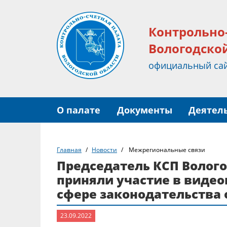
Контрольно
Вологодско
официальный са
О палате
Документы
Деятел
Главная
Новости
Межрегиональные связи
Председатель КСП Волого
приняли участие в виде
сфере законодательства
23.09.2022