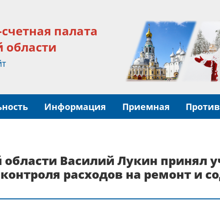
-счетная палата
й области
йт
ьность
Информация
Приемная
Против
 области Василий Лукин принял у
контроля расходов на ремонт и 