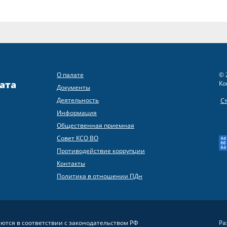
О палате
© 
ата
Ко
Документы
Деятельность
С
Информация
Общественная приемная
Совет КСО ВО
Противодействие коррупции
Контакты
Политика в отношении ПДн
яются в соответствии с законодательством РФ
Ра