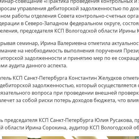
минар-совещание «Практика проведения контрольных и 
просам управления дебиторской задолженностью по дохо
аном работы отделения Совета контрольно-счетных орга
дерации в Северо-Западном федеральном округе, состоя
деления, председателя КСП Вологодской области Ирины 
крывая семинар, Ирина Валериевна отметила актуальнос
имание на необходимость выполнения поручения Прези
биторской задолженности и принятию мер по ее сокращ
и аудита данного аспекта.
атель КСП Санкт-Петербурга Константин Желудков отмети
 дебиторской задолженностью, который осуществляется
 обязательного вопроса при проведении внешней провер
ечет за собой риски потерь доходов бюджета, что влия
ь председателя КСП Санкт-Петербурга Юлия Русакова, п
й области Ирина Сорокина, аудитор КСП Вологодской об