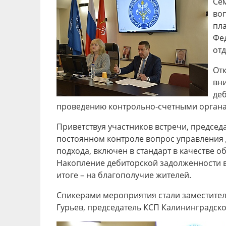
Се
во
пл
Фе
от
От
вн
де
проведению контрольно-счетными органам
Приветствуя участников встречи, председ
постоянном контроле вопрос управления
подхода, включен в стандарт в качестве
Накопление дебиторской задолженности вл
итоге – на благополучие жителей.
Спикерами мероприятия стали заместител
Гурьев, председатель КСП Калининградско