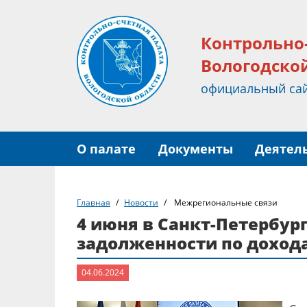
Контрольно
Вологодско
официальный са
О палате
Документы
Деятел
Главная
Новости
Межрегиональные связи
4 июня в Санкт-Петербур
задолженности по доход
04.06.2024