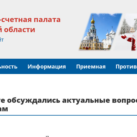
-счетная палата
й области
йт
ьность
Информация
Приемная
Против
ге обсуждались актуальные вопро
ам