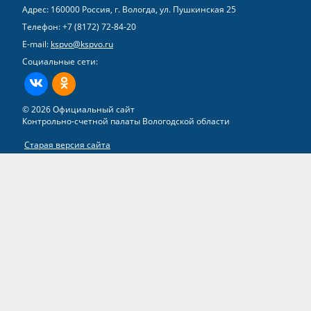
Адрес: 160000 Россия, г. Вологда, ул. Пушкинская 25
Телефон:
+7 (8172) 72-84-20
E-mail:
kspvo@kspvo.ru
Социальные сети:
ВКонтакте
Одноклассники
© 2026 Официальный сайт
Контрольно-счетной палаты Вологодской области
Старая версия сайта
Все права на материалы, находящиеся на сайте, охраняются в
соответствии с законодательством РФ
Разработка сайта –
группа компаний «ТВИМ»