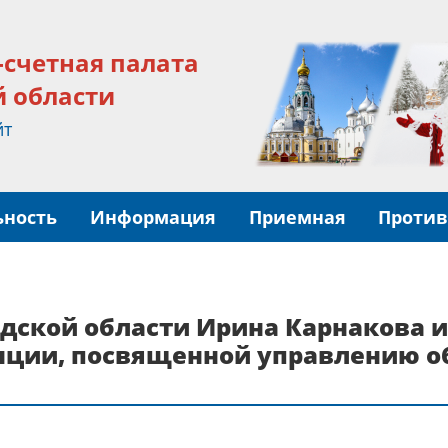
-счетная палата
й области
йт
ьность
Информация
Приемная
Против
одской области Ирина Карнакова 
нции, посвященной управлению о