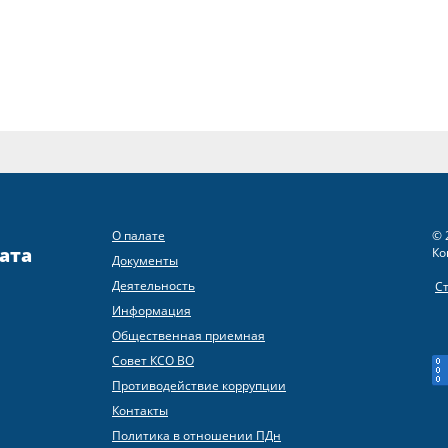
О палате
© 
ата
Ко
Документы
Деятельность
С
Информация
Общественная приемная
Совет КСО ВО
Противодействие коррупции
Контакты
Политика в отношении ПДн