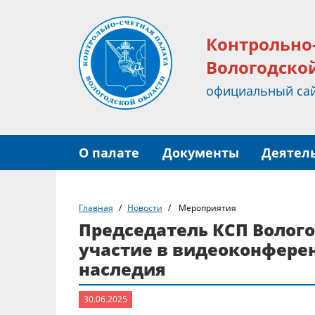
Контрольно
Вологодско
официальный са
О палате
Документы
Деятел
Главная
Новости
Мероприятия
Председатель КСП Волог
участие в видеоконфере
наследия
30.06.2025