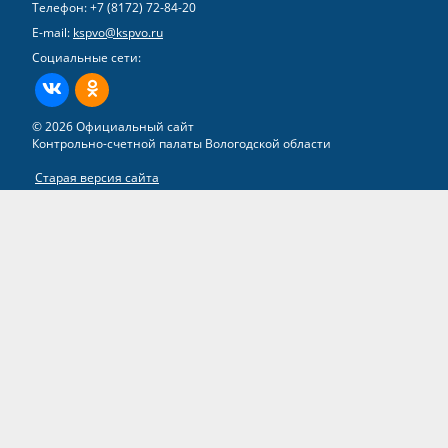
Телефон:
+7 (8172) 72-84-20
E-mail:
kspvo@kspvo.ru
Социальные сети:
ВКонтакте
Одноклассники
© 2026 Официальный сайт
Контрольно-счетной палаты Вологодской области
Старая версия сайта
Все права на материалы, находящиеся на сайте, охраняются в
соответствии с законодательством РФ
Разработка сайта –
группа компаний «ТВИМ»