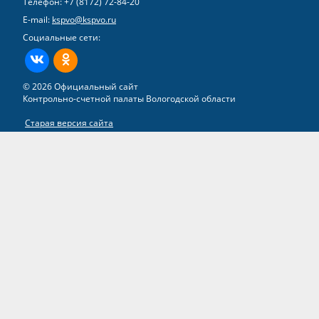
Телефон:
+7 (8172) 72-84-20
E-mail:
kspvo@kspvo.ru
Социальные сети:
ВКонтакте
Одноклассники
© 2026 Официальный сайт
Контрольно-счетной палаты Вологодской области
Старая версия сайта
Все права на материалы, находящиеся на сайте, охраняются в
соответствии с законодательством РФ
Разработка сайта –
группа компаний «ТВИМ»