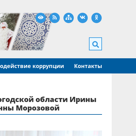
Версия для слабовидящих
RSS
Карта сайта
ВКонтакте
Одноклассники
одействие коррупции
Контакты
логодской области Ирины
Анны Морозовой