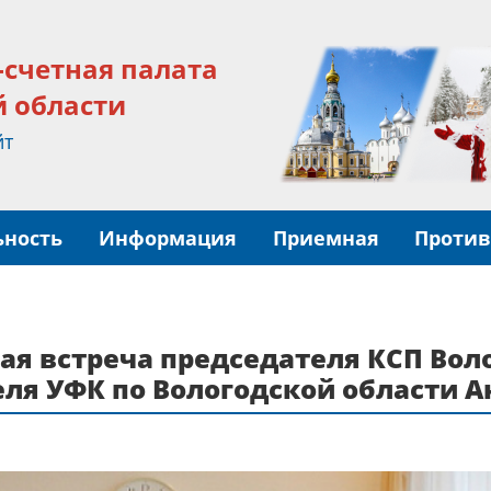
-счетная палата
й области
йт
ьность
Информация
Приемная
Против
чая встреча председателя КСП Во
еля УФК по Вологодской области 