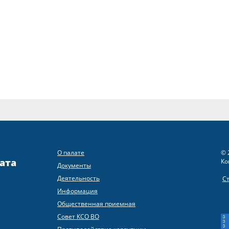
О палате
© 
ата
Ко
Документы
Деятельность
С
Информация
Общественная приемная
Совет КСО ВО