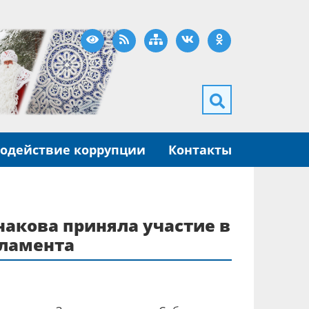
Версия для слабовидящих
RSS
Карта сайта
ВКонтакте
Одноклассники
одействие коррупции
Контакты
накова приняла участие в
рламента