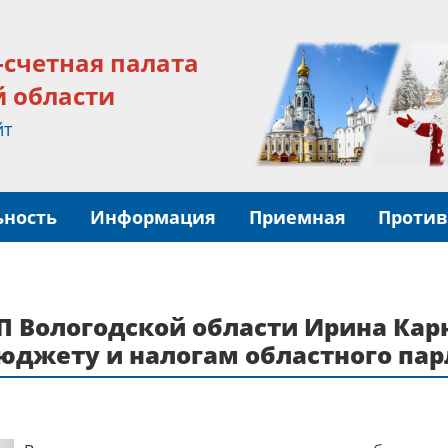
-счетная палата
й области
йт
ьность
Информация
Приемная
Против
П Вологодской области Ирина Кар
бюджету и налогам областного па