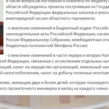
В числе вопросов постоянного комитета по бюджету
области обсуждались проекты поступивших из Госу
Российской Федерации федеральных законов и вноси
внеочередной сессии областного парламента:
- о внесении изменений в Бюджетный кодекс Россий
законодательные акты Российской Федерации, каса
России Федеральному Собранию, межбюджетных отн
бюджетных полномочий Минфина России;
- о внесении изменений в части первую и вторую На
кой Федерации, связанных с исчислением отдельных нал
заций, налог на имущество организаций, земельный нал
й налогообложения, налог на добычу полезных ископа
елям, имеющим двух и более детей, которую планируетс
ного прожиточного минимума в месяц на каждого члена 