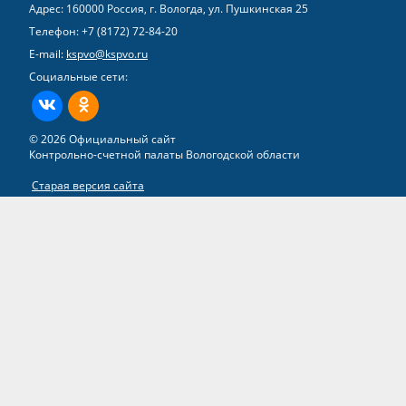
Адрес: 160000 Россия, г. Вологда, ул. Пушкинская 25
Телефон:
+7 (8172) 72-84-20
E-mail:
kspvo@kspvo.ru
Социальные сети:
ВКонтакте
Одноклассники
© 2026 Официальный сайт
Контрольно-счетной палаты Вологодской области
Старая версия сайта
Все права на материалы, находящиеся на сайте, охраняются в
соответствии с законодательством РФ
Разработка сайта –
группа компаний «ТВИМ»