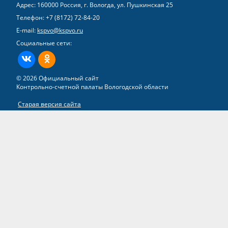
Адрес: 160000 Россия, г. Вологда, ул. Пушкинская 25
Телефон:
+7 (8172) 72-84-20
E-mail:
kspvo@kspvo.ru
Социальные сети:
ВКонтакте
Одноклассники
© 2026 Официальный сайт
Контрольно-счетной палаты Вологодской области
Старая версия сайта
Все права на материалы, находящиеся на сайте, охраняются в
соответствии с законодательством РФ
Разработка сайта –
группа компаний «ТВИМ»