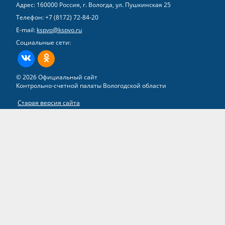
Адрес: 160000 Россия, г. Вологда, ул. Пушкинская 25
Телефон:
+7 (8172) 72-84-20
E-mail:
kspvo@kspvo.ru
Социальные сети:
ВКонтакте
Одноклассники
© 2026 Официальный сайт
Контрольно-счетной палаты Вологодской области
Старая версия сайта
Все права на материалы, находящиеся на сайте, охраняются в
соответствии с законодательством РФ
Разработка сайта –
группа компаний «ТВИМ»