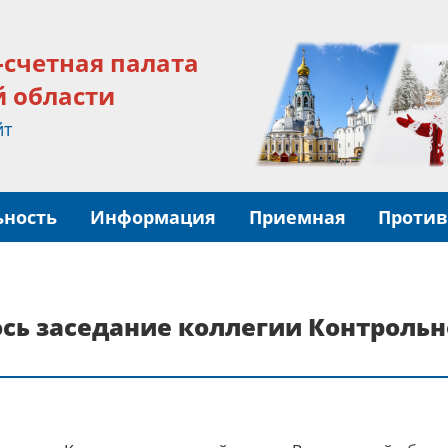
-счетная палата
й области
йт
ьность
Информация
Приемная
Против
лось заседание коллегии Контроль