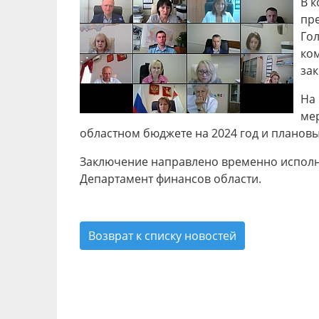
В к
пре
Гол
ком
за
На
мер
областном бюджете на 2024 год и плановы
Заключение направлено временно исполня
Департамент финансов области.
Возврат к списку новостей