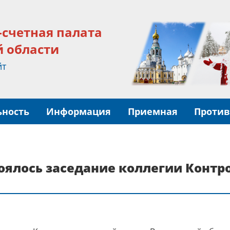
-счетная палата
й области
йт
ьность
Информация
Приемная
Против
стоялось заседание коллегии Конт