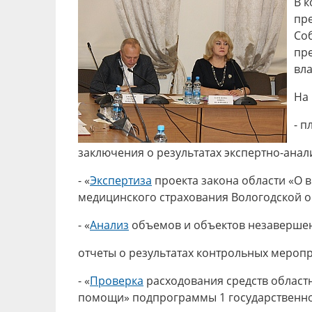
В к
пре
Соб
пр
вла
На
- п
заключения о результатах экспертно-ана
- «
Экспертиза
проекта закона области «О 
медицинского страхования Вологодской об
- «
Анализ
объемов и объектов незавершенн
отчеты о результатах контрольных мероп
- «
Проверка
расходования средств област
помощи» подпрограммы 1 государственной