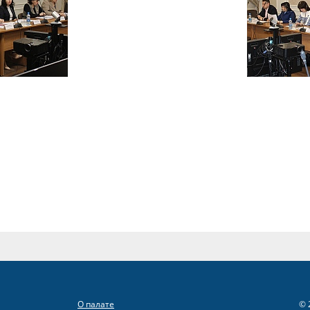
О палате
© 