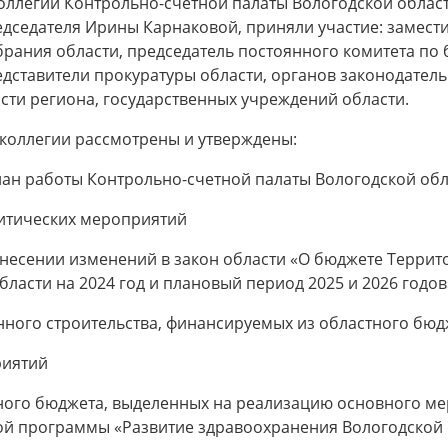
оллегии Контрольно-счетной палаты Вологодской облас
дседателя Ирины Карнаковой, приняли участие: замест
рания области, председатель постоянного комитета по
едставители прокуратуры области, органов законодател
сти региона, государственных учреждений области.
 коллегии рассмотрены и утверждены:
лан работы Контрольно-счетной палаты Вологодской обла
литических мероприятий
внесении изменений в закон области «О бюджете Терри
ласти на 2024 год и плановый период 2025 и 2026 годов
ого строительства, финансируемых из областного бюдже
риятий
ного бюджета, выделенных на реализацию основного ме
 программы «Развитие здравоохранения Вологодской об