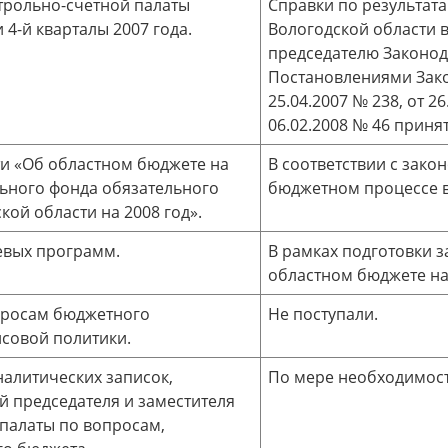
трольно-счетной палаты
Справки по результат
и 4-й кварталы 2007 года.
Вологодской области 
председателю Законод
Постановлениями Зако
25.04.2007 № 238, от 26
06.02.2008 № 46 приня
ти «Об областном бюджете на
В соответствии с закон
льного фонда обязательного
бюджетном процессе в
ой области на 2008 год».
евых программ.
В рамках подготовки з
областном бюджете на 
опросам бюджетного
Не поступали.
совой политики.
налитических записок,
По мере необходимости
 председателя и заместителя
 палаты по вопросам,