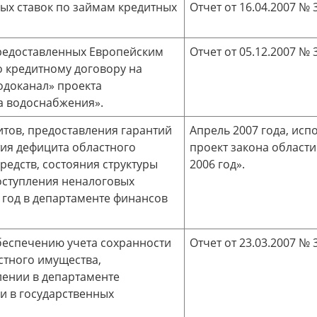
ых ставок по займам кредитных
Отчет от 16.04.2007 № 3
предоставленных Европейским
Отчет от 05.12.2007 № 3
о кредитному договору на
доканал» проекта
а водоснабжения».
тов, предоставления гарантий
Апрель 2007 года, исп
тия дефицита областного
проект закона област
редств, состояния структуры
2006 год».
поступления неналоговых
 год в департаменте финансов
беспечению учета сохранности
Отчет от 23.03.2007 № 3
стного имущества,
лении в департаменте
и в государственных