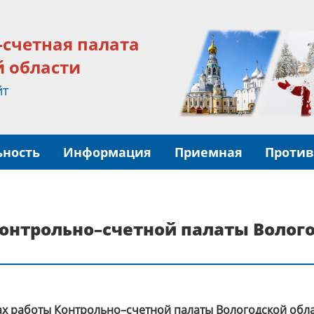
-счетная палата
й области
йт
ьность
Информация
Приемная
Против
Контрольно–счетной палаты Волого
ах работы Контрольно–счетной палаты Вологодской облас