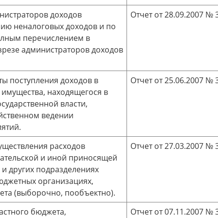
нистраторов доходов
Отчет от 28.09.2007 № 3
ию неналоговых доходов и по
олным перечислением в
зрезе администраторов доходов
ы поступления доходов в
Отчет от 25.06.2007 № 3
 имущества, находящегося в
сударственной власти,
яйственном ведении
ятий.
уществления расходов
Отчет от 27.03.2007 № 3
ательской и иной приносящей
 и других подразделениях
бюджетных организациях,
та (выборочно, пообъектно).
астного бюджета,
Отчет от 07.11.2007 № 3