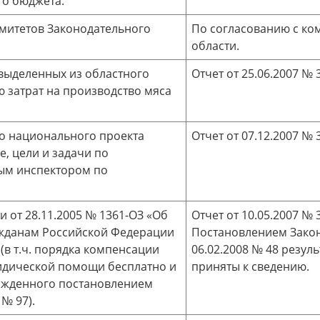
го бюджета.
омитетов Законодательного
По согласованию с ко
области.
выделенных из областного
Отчет от 25.06.2007 № 3
 затрат на производство мяса
о национального проекта
Отчет от 07.12.2007 № 3
, цели и задачи по
ым инспектором по
 от 28.11.2005 № 1361-ОЗ «Об
Отчет от 10.05.2007 № 3
жданам Российской Федерации
Постановлением Закон
(в т.ч. порядка компенсации
06.02.2008 № 48 резу
ридической помощи бесплатно и
приняты к сведению.
ержденного постановлением
 № 97).