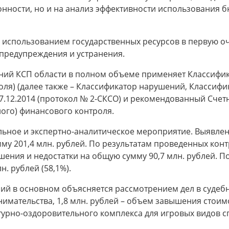
онности, но и на анализ эффективности использования 
а использованием государственных ресурсов в первую о
 предупреждения и устранения.
ний КСП области в полном объеме применяет Классифик
оля) (далее также – Классификатор нарушений, Классиф
17.12.2014 (протокол № 2-СКСО) и рекомендованный Сче
ого) финансового контроля.
льное и экспертно-аналитическое мероприятие. Выявле
умму 201,4 млн. рублей. По результатам проведенных ко
ния и недостатки на общую сумму 90,7 млн. рублей. По
. рублей (58,1%).
 в основном объясняется рассмотрением дел в судебном
имательства, 1,8 млн. рублей – объем завышения стоим
урно-оздоровительного комплекса для игровых видов спо