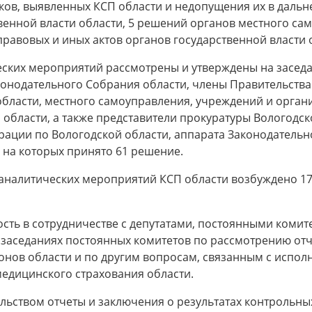
тков, выявленных КСП области и недопущения их в даль
венной власти области, 5 решений органов местного сам
правовых и иных актов органов государственной власти 
еских мероприятий рассмотрены и утверждены на заседа
конодательного Собрания области, члены Правительства
области, местного самоуправления, учреждений и орган
области, а также представители прокуратуры Вологодск
ации по Вологодской области, аппарата Законодательно
 на которых принято 61 решение.
-аналитических мероприятий КСП области возбуждено 1
ость в сотрудничестве с депутатами, постоянными коми
 заседаниях постоянных комитетов по рассмотрению отч
онов области и по другим вопросам, связанным с испо
едицинского страхования области.
льством отчеты и заключения о результатах контрольны