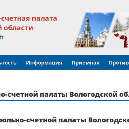
-счетная палата
й области
йт
ьность
Информация
Приемная
Против
о-счетной палаты Вологодской обл
ольно-счетной палаты Вологодско