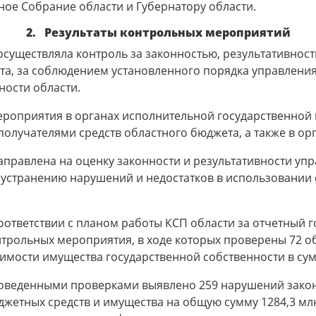
ое Собрание области и Губернатору области.
2. Результаты контрольных мероприятий
осуществляла контроль за законностью, результативнос
та, за соблюдением установленного порядка управлени
ности области.
роприятия в органах исполнительной государственной в
олучателями средств областного бюджета, а также в ор
аправлена на оценку законности и результативности уп
о устранению нарушений и недостатков в использовании
оответствии с планом работы КСП области за отчетный 
нтрольных мероприятия, в ходе которых проверены 72 о
имости имущества государственной собственности в сум
оведенными проверками выявлено 259 нарушений закон
жетных средств и имущества на общую сумму 1284,3 млн