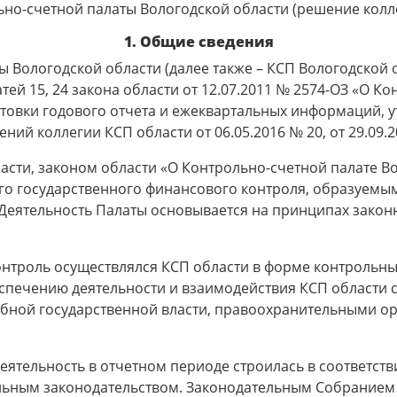
но-счетной палаты Вологодской области (решение коллег
1. Общие сведения
 Вологодской области (далее также – КСП Вологодской об
ей 15, 24 закона области от 12.07.2011 № 2574-ОЗ «О К
готовки годового отчета и ежеквартальных информаций
ений коллегии КСП области от 06.05.2016 № 20, от 29.09.2
ласти, законом области «О Контрольно-счетной палате В
о государственного финансового контроля, образуем
Деятельность Палаты основывается на принципах законн
троль осуществлялся КСП области в форме контрольных
спечению деятельности и взаимодействия КСП области 
дебной государственной власти, правоохранительными о
еятельность в отчетном периоде строилась в соответст
ьным законодательством. Законодательным Собранием