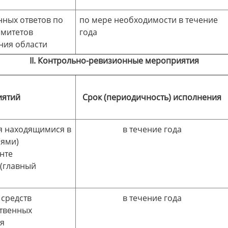
нных ответов по
по мере необходимости в течение
омитетов
года
ния области
II. Контрольно-ревизионные мероприятия
иятий
Срок (периодичность) исполнения
я находящимися в
в течение года
лями)
нте
(главный
 средств
в течение года
ственных
я