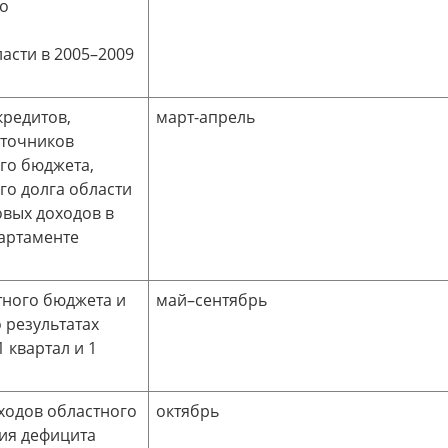
во
асти в 2005–2009
кредитов,
март-апрель
сточников
го бюджета,
го долга области
овых доходов в
партаменте
тного бюджета и
май–сентябрь
 результатах
 квартал и 1
ходов областного
октябрь
ия дефицита