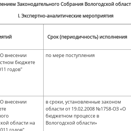
лением Законодательного Собрания Вологодской области 
I. Экспертно-аналитические мероприятия
иятий
Срок (периодичность) исполнения
"О внесении
по мере поступления
астном бюджете
011 годов"
"О внесении
в сроки, установленные законом
ете
области от 19.02.2008 №1758-ОЗ «О
ного
бюджетном процессе в
кой области на
Вологодской области»
011 годов"