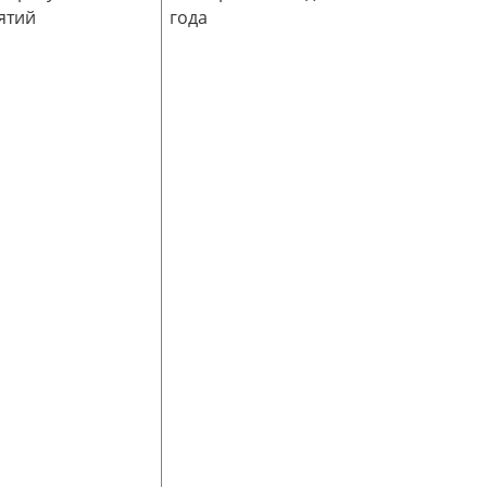
ятий
года