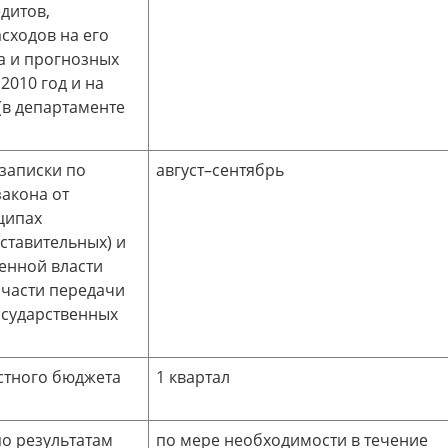
дитов,
асходов на его
а и прогнозных
2010 год и на
(в департаменте
 записки по
август–сентябрь
акона от
ципах
ставительных) и
енной власти
 части передачи
осударственных
стного бюджета
1 квартал
по результатам
по мере необходимости в течение