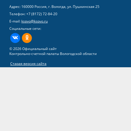
Адрес: 160000 Россия, г. Вологда, ул. Пушкинская 25
Телефон:
+7 (8172) 72-84-20
E-mail:
kspvo@kspvo.ru
Социальные сети:
ВКонтакте
Одноклассники
© 2026 Официальный сайт
Контрольно-счетной палаты Вологодской области
Старая версия сайта
Все права на материалы, находящиеся на сайте, охраняются в
соответствии с законодательством РФ
Разработка сайта –
группа компаний «ТВИМ»